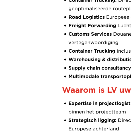
Container Trucking:
Direc
geoptimaliseerde routep
Road Logistics
Europees e
Freight Forwarding
Lucht
Customs Services
Douanea
vertegenwoordiging
Container Trucking
inclus
Warehousing & distributi
Supply chain consultancy
Multimodale transportop
Waarom is LV uw 
Expertise in projectlogist
binnen het projectteam
Strategisch ligging:
Direc
Europese achterland