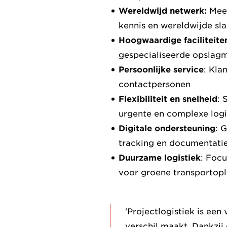
Wereldwijd netwerk:
Meer
kennis en wereldwijde sl
Hoogwaardige faciliteite
gespecialiseerde opslag
Persoonlijke service
: Kla
contactpersonen
Flexibiliteit en snelheid
: 
urgente en complexe logi
Digitale ondersteuning
: 
tracking en documentati
Duurzame logistiek
: Foc
voor groene transportop
'Projectlogistiek is een
verschil maakt. Dankzij