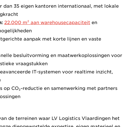
 dan 35 eigen kantoren internationaal, met lokale
agkracht
n:
22.000 m² aan warehousecapaciteit
en
mogelijkheden
ntgerichte aanpak met korte lijnen en vaste
Snelle besluitvorming en maatwerkoplossingen voor
stieke vraagstukken
Geavanceerde IT-systemen voor realtime inzicht,
e
us op CO₂-reductie en samenwerking met partners
lossingen
 van de terreinen waar LV Logistics Vlaardingen het
 onze diepgewortelde expertise, eigen materieel en