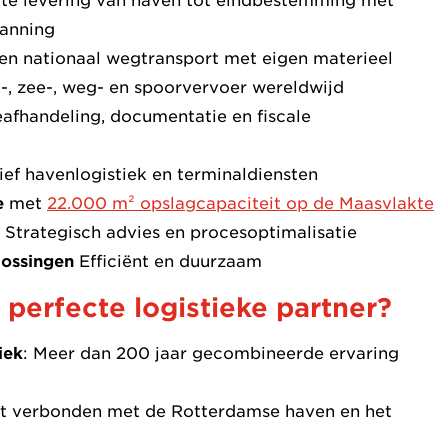
te levering van haven tot eindbestemming met
lanning
n nationaal wegtransport met eigen materieel
-, zee-, weg- en spoorvervoer wereldwijd
fhandeling, documentatie en fiscale
ief havenlogistiek en terminaldiensten
e
met
22.000 m² opslagcapaciteit op de Maasvlakte
Strategisch advies en procesoptimalisatie
lossingen
Efficiënt en duurzaam
perfecte logistieke partner?
iek
: Meer dan 200 jaar gecombineerde ervaring
t verbonden met de Rotterdamse haven en het