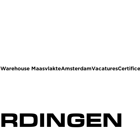
n
Warehouse Maasvlakte
Amsterdam
Vacatures
Certific
RDINGEN