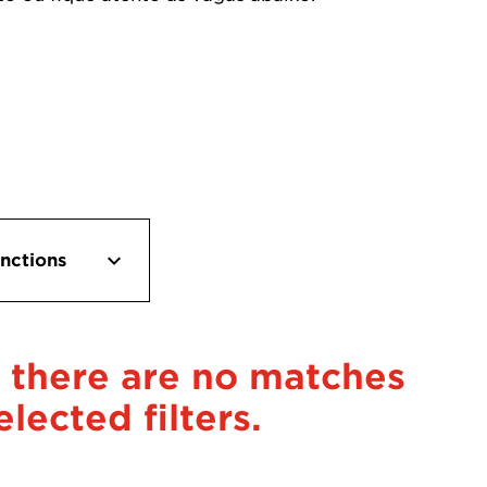
nctions
iver
 there are no matches
fice
elected filters.
rehouse