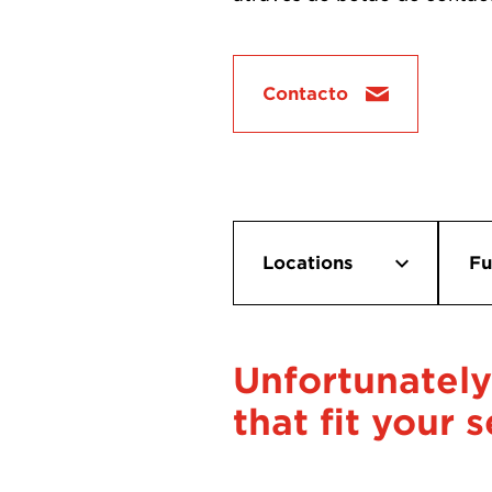
Contacto
Locations
Fu
LV São Paulo
Dr
Unfortunately
LV Rio de Janeiro
Of
that fit your s
Wa