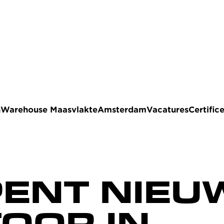
n
Warehouse Maasvlakte
Amsterdam
Vacatures
Certific
PENT NIEU