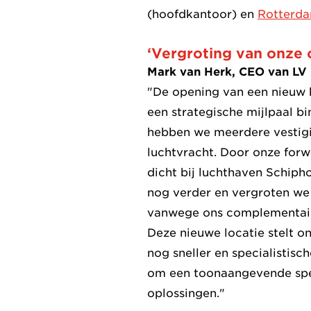
(hoofdkantoor) en
Rotterd
‘Vergroting van onze o
Mark van Herk, CEO van LV 
"De opening van een nieuw 
een strategische mijlpaal b
hebben we meerdere vestigin
luchtvracht. Door onze forwa
dicht bij luchthaven Schipho
nog verder en vergroten we 
vanwege ons complementair
Deze nieuwe locatie stelt o
nog sneller en specialistisc
om een toonaangevende spele
oplossingen."