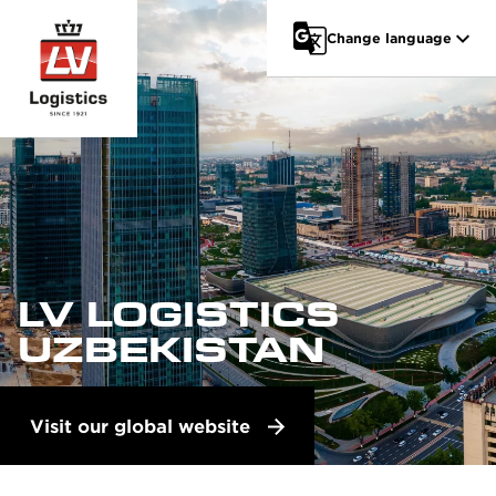
Go to main content
Change language
LV LOGISTICS
UZBEKISTAN
Visit our global website