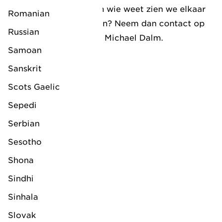
sollicitatieformulier en wie weet zien we elkaar
Romanian
snel! Heb je nog vragen? Neem dan contact op
Russian
met onze HR Manager Michael Dalm.
Samoan
Your name
Sanskrit
Scots Gaelic
Email address
Sepedi
Serbian
Phone number
Sesotho
Shona
Place of residence
Sindhi
Sinhala
Message
Slovak