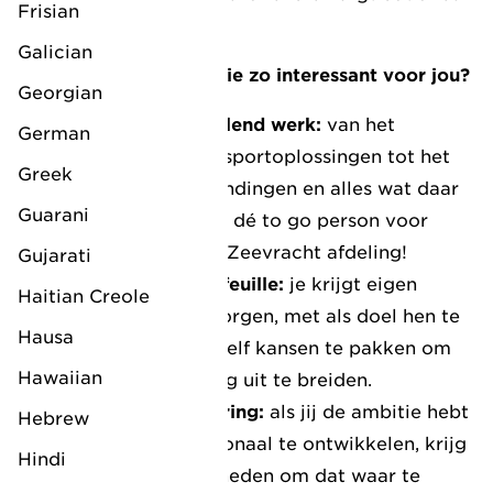
Frisian
vlekkeloos verloopt!
Galician
Wat maakt deze functie zo interessant voor jou?
Georgian
Allround en afwisselend werk:
van het
German
aanbieden van transportoplossingen tot het
Greek
coördineren van zendingen en alles wat daar
Guarani
tussenin zit. Jij bent dé to go person voor
jouw klant op onze Zeevracht afdeling!
Gujarati
Eigen klantenportefeuille:
je krijgt eigen
Haitian Creole
klanten om te ontzorgen, met als doel hen te
Hausa
helpen groeien én zelf kansen te pakken om
Hawaiian
onze dienstverlening uit te breiden.
Internationale ervaring:
als jij de ambitie hebt
Hebrew
om je ook internationaal te ontwikkelen, krijg
Hindi
je hier de mogelijkheden om dat waar te