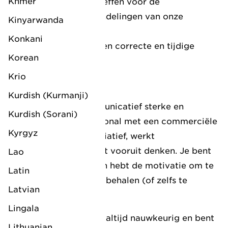
Khmer
Voorbereidingen treffen voor de
administratieve handelingen van onze
Kinyarwanda
Customs collega’s.
Konkani
Zorgdragen voor een correcte en tijdige
Korean
facturatie.
Krio
Wat breng jij mee?
Kurdish (Kurmanji)
We zoeken een communicatief sterke en
Kurdish (Sorani)
klantgerichte professional met een commerciële
Kyrgyz
mindset. Jij neemt initiatief, werkt
gestructureerd en kunt vooruit denken. Je bent
Lao
gericht op resultaat en hebt de motivatie om te
Latin
slagen en je doelen te behalen (of zelfs te
Latvian
overtreffen).
Lingala
Jij bent integer, werkt altijd nauwkeurig en bent
Lithuanian