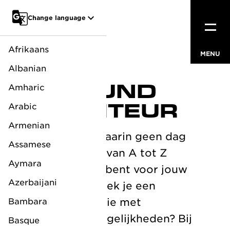
Go to main content
Change language
Afrikaans
MENU
CLOSE
Albanian
ALLROUND
Amharic
EXPEDITEUR
Arabic
Armenian
Wil jij een baan waarin geen dag
Assamese
hetzelfde is en je van A tot Z
Aymara
verantwoordelijk bent voor jouw
Azerbaijani
eigen klanten? Zoek je een
dynamische functie met
Bambara
internationale mogelijkheden? Bij
Basque