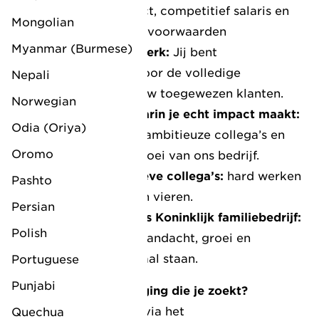
op een vast contract, competitief salaris en
Mongolian
overige secundaire voorwaarden
Myanmar (Burmese)
Veel vrijheid in je werk:
Jij bent
verantwoordelijk voor de volledige
Nepali
afhandeling van jouw toegewezen klanten.
Norwegian
Werkomgeving waarin je echt impact maakt:
Odia (Oriya)
Samenwerken met ambitieuze collega’s en
Oromo
bijdragen aan de groei van ons bedrijf.
Gezellige en sportieve collega’s:
hard werken
Pashto
en samen successen vieren.
Persian
Werken bij een trots Koninklijk familiebedrijf:
Polish
waar persoonlijke aandacht, groei en
ontwikkeling centraal staan.
Portuguese
Punjabi
Klinkt dit als de uitdaging die je zoekt?
Solliciteer dan direct via het
Quechua