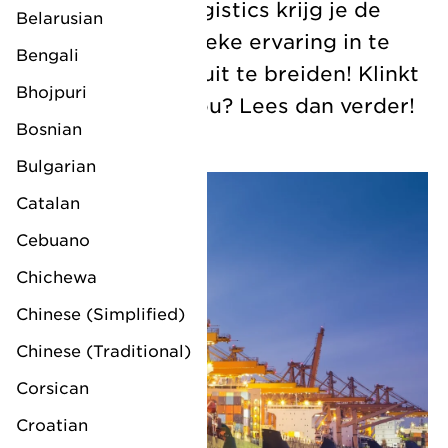
Koninklijke LV Logistics krijg je de
Belarusian
kans om je logistieke ervaring in te
Bengali
zetten en verder uit te breiden! Klinkt
Bhojpuri
dit als iets voor jou? Lees dan verder!
Bosnian
Bulgarian
Catalan
Cebuano
Chichewa
Chinese (Simplified)
Chinese (Traditional)
Corsican
Croatian