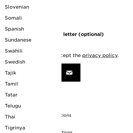
Slovenian
Upload your CV
Somali
Browse (PDF)
Spanish
Upload a motivational letter (optional)
Sundanese
Browse (PDF)
Swahili
I have read and accept the
privacy policy
.
Swedish
Submit application
Tajik
Tamil
Tatar
Follow us on
Telugu
Privacy statement
Trading terms and conditions
Thai
Copyright notice
Tigrinya
Website terms and conditions