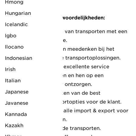
Hmong
maken.
Hungarian
Jouw taken en verantwoordelijkheden:
Icelandic
Het in- en verkopen van transporten met een
Igbo
winstgevende marge.
Ilocano
Klanten adviseren en meedenken bij het
vinden van de beste transportoplossingen.
Indonesian
Het bieden van een excellente service
Irish
richting onze klanten en hen op een
Italian
persoonlijke manier ontzorgen.
Japanese
Het zoeken en boeken van de best
beschikbare transportopties voor de klant.
Javanese
Het afhandelen van alle import & export voor
Kannada
zeevracht zendingen.
Kazakh
Het monitoren van de transporten.