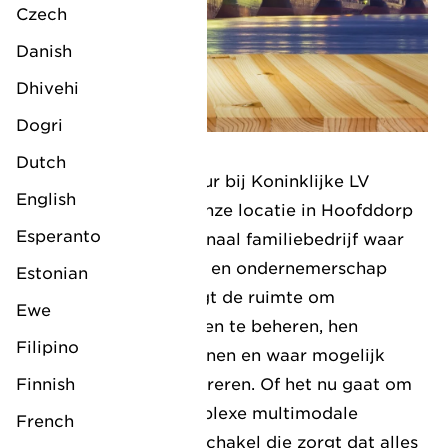
Czech
Danish
Dhivehi
Dogri
Dutch
Als Allround Expediteur bij Koninklijke LV
English
Logistics werk je op onze locatie in Hoofddorp
Esperanto
en voor een internationaal familiebedrijf waar
persoonlijke aandacht en ondernemerschap
Estonian
centraal staan. Je krijgt de ruimte om
Ewe
zelfstandig jouw klanten te beheren, hen
Filipino
optimaal te ondersteunen en waar mogelijk
Finnish
extra business te genereren. Of het nu gaat om
zeevracht of een complexe multimodale
French
oplossing, jij bent de schakel die zorgt dat alles