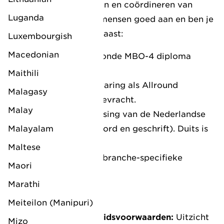
sterk in het organiseren en coördineren van
Luganda
taken. Verder voel je mensen goed aan en ben je
sociaal vaardig. Daarnaast:
Luxembourgish
Macedonian
Minimaal een afgeronde MBO-4 diploma
richting logistiek.
Maithili
Ongeveer 5 jaar ervaring als Allround
Malagasy
Expediteur in de zeevracht.
Malay
Uitstekende beheersing van de Nederlandse
Malayalam
en Engelse taal (woord en geschrift). Duits is
een pré.
Maltese
Affiniteit met IT en branche-specifieke
Maori
systemen.
Marathi
Wat bieden wij jou?
Meiteilon (Manipuri)
Aantrekkelijke arbeidsvoorwaarden:
Uitzicht
Mizo